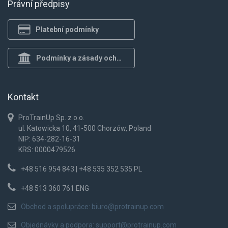
Právní předpisy
Platební podmínky
Podmínky a zásady ochrany osob.
Kontakt
ProTrainUp Sp. z o.o.
ul. Katowicka 10, 41-500 Chorzów, Poland
NIP: 634-282-16-31
KRS: 0000479526
+48 516 954 843 | +48 535 352 535 PL
+48 513 360 761 ENG
Obchod a spolupráce:
biuro@protrainup.com
Objednávky a podpora:
support@protrainup.com