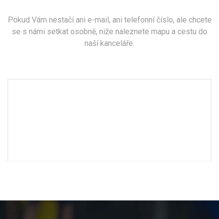
Pokud Vám nestačí ani e-mail, ani telefonní číslo, ale chcete
se s námi setkat osobně, niže naleznete mapu a cestu do
naší kanceláře.